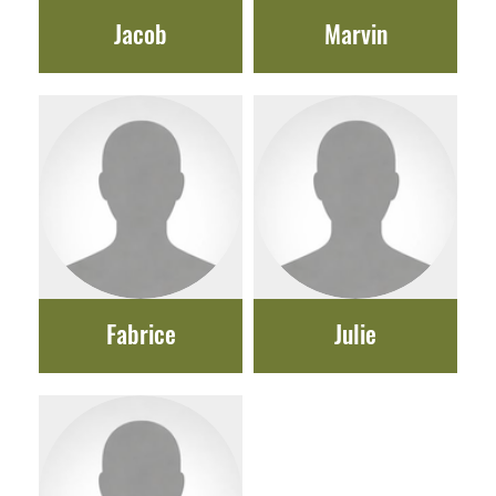
Jacob
Marvin
Fabrice
Julie