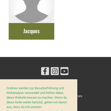
Jacques
Cookies werden zur Benutzerführung und
© Lucilinburhuc
Webanalyse verwendet und helfen dabei,
Erstellt mit ClubDesk Vereinssoftware
diese Website besser zu machen. Wenn du
diese Seite weiter benutzt, gehen wir davon
aus, dass du mit unseren